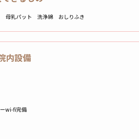
ツ 母乳パット 洗浄綿 おしりふき
院内設備
i-fi完備